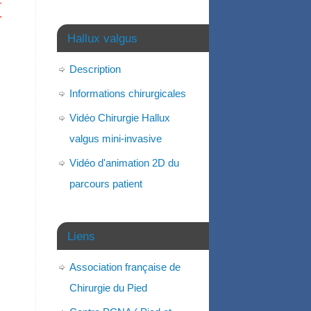
X
Hallux valgus
Description
Informations chirurgicales
Vidéo Chirurgie Hallux
valgus mini-invasive
Vidéo d'animation 2D du
parcours patient
Liens
Association française de
Chirurgie du Pied