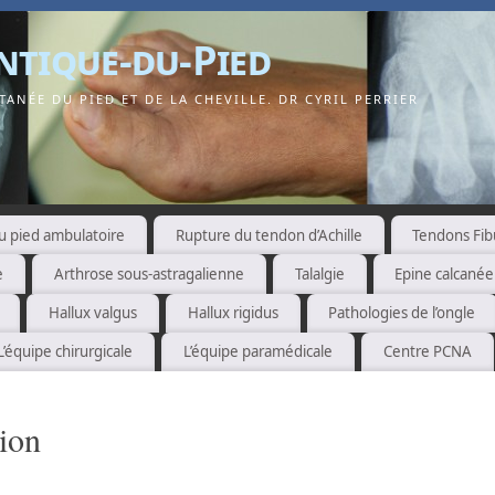
ntique-du-Pied
ANÉE DU PIED ET DE LA CHEVILLE. DR CYRIL PERRIER
u pied ambulatoire
Rupture du tendon d’Achille
Tendons Fib
e
Arthrose sous-astragalienne
Talalgie
Epine calcané
Hallux valgus
Hallux rigidus
Pathologies de l’ongle
L’équipe chirurgicale
L’équipe paramédicale
Centre PCNA
ion