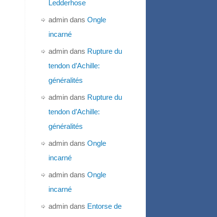
Ledderhose
admin
dans
Ongle
incarné
admin
dans
Rupture du
tendon d’Achille:
généralités
admin
dans
Rupture du
tendon d’Achille:
généralités
admin
dans
Ongle
incarné
admin
dans
Ongle
incarné
admin
dans
Entorse de