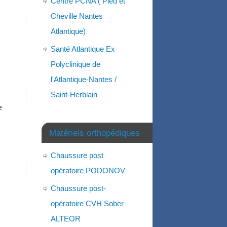
Centre PCNA ( Pied et
Cheville Nantes
Atlantique)
Santé Atlantique Ex
Polyclinique de
l'Atlantique-Nantes /
Saint-Herblain
e
Matériels orthopédiques
Chaussure post
opératoire PODONOV
Chaussure post-
opératoire CVH Sober
ALTEOR