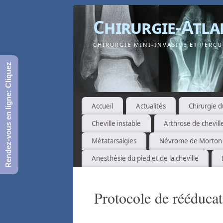
Chirurgie-Atla
CHIRURGIE MINI-INVASIVE ET PERCUT
Rendez-vous en ligne: Cliquez
Accueil
Actualités
Chirurgie d
Cheville instable
Arthrose de chevill
Métatarsalgies
Névrome de Morton
Anesthésie du pied et de la cheville
Protocole de rééducat