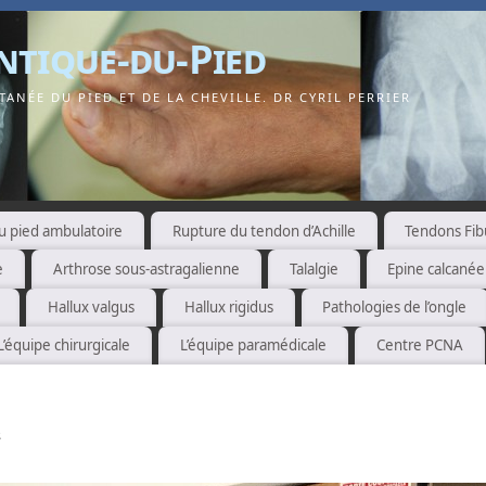
ntique-du-Pied
ANÉE DU PIED ET DE LA CHEVILLE. DR CYRIL PERRIER
u pied ambulatoire
Rupture du tendon d’Achille
Tendons Fib
e
Arthrose sous-astragalienne
Talalgie
Epine calcané
Hallux valgus
Hallux rigidus
Pathologies de l’ongle
L’équipe chirurgicale
L’équipe paramédicale
Centre PCNA
e