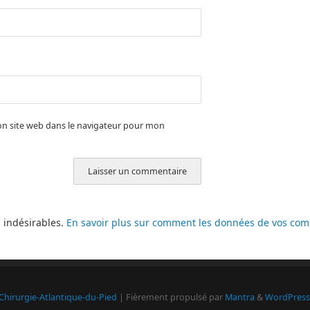
n site web dans le navigateur pour mon
s indésirables.
En savoir plus sur comment les données de vos comm
Chirurgie-Atlantique-du-Pied
| Fièrement propulsé par
Mantra
&
WordPress