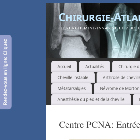
Chirurgie-Atla
CHIRURGIE MINI-INVASIVE ET PERCUT
Rendez-vous en ligne: Cliquez
Accueil
Actualités
Chirurgie d
Cheville instable
Arthrose de chevill
Métatarsalgies
Névrome de Morton
Anesthésie du pied et de la cheville
Centre PCNA: Entré