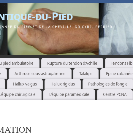
ntique-du-Pied
ANÉE DU PIED ET DE LA CHEVILLE. DR CYRIL PERRIER
u pied ambulatoire
Rupture du tendon d’Achille
Tendons Fib
e
Arthrose sous-astragalienne
Talalgie
Epine calcané
Hallux valgus
Hallux rigidus
Pathologies de l’ongle
L’équipe chirurgicale
L’équipe paramédicale
Centre PCNA
MATION