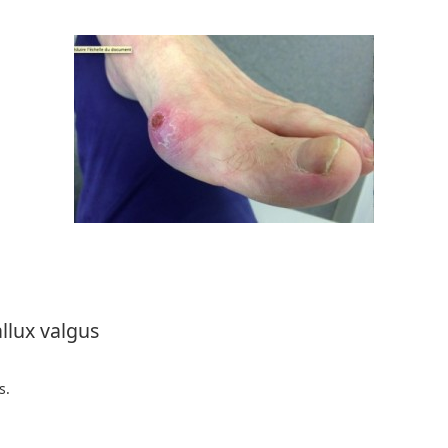
llux valgus
s.