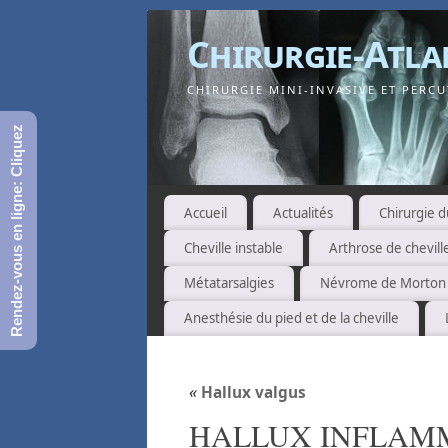
Chirurgie-Atla
CHIRURGIE MINI-INVASIVE ET PERCUT
Rendez-vous en ligne: Cliquez
Accueil
Actualités
Chirurgie d
Cheville instable
Arthrose de chevill
Métatarsalgies
Névrome de Morton
Anesthésie du pied et de la cheville
«
Hallux valgus
HALLUX INFLAM