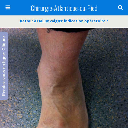
Chirurgie-Atlantique-du-Pied
Retour à Hallux valgus: indication opératoire ?
Rendez-vous en ligne: Cliquez