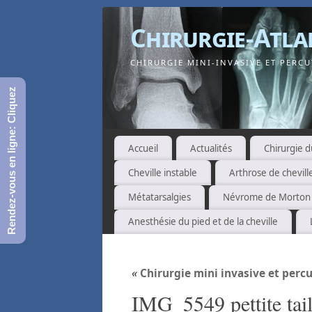
Chirurgie-Atla
CHIRURGIE MINI-INVASIVE ET PERCUT
Rendez-vous en ligne: Cliquez
Accueil
Actualités
Chirurgie d
Cheville instable
Arthrose de chevill
Métatarsalgies
Névrome de Morton
Anesthésie du pied et de la cheville
«
Chirurgie mini invasive et perc
IMG_5549 pettite tail