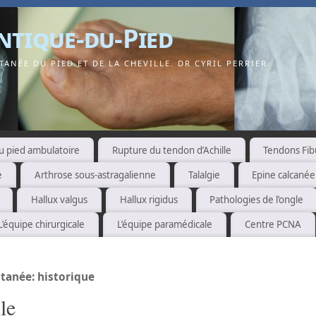
ntique-du-Pied
ANÉE DU PIED ET DE LA CHEVILLE. DR CYRIL PERRIER
u pied ambulatoire
Rupture du tendon d’Achille
Tendons Fib
e
Arthrose sous-astragalienne
Talalgie
Epine calcané
Hallux valgus
Hallux rigidus
Pathologies de l’ongle
L’équipe chirurgicale
L’équipe paramédicale
Centre PCNA
utanée: historique
le